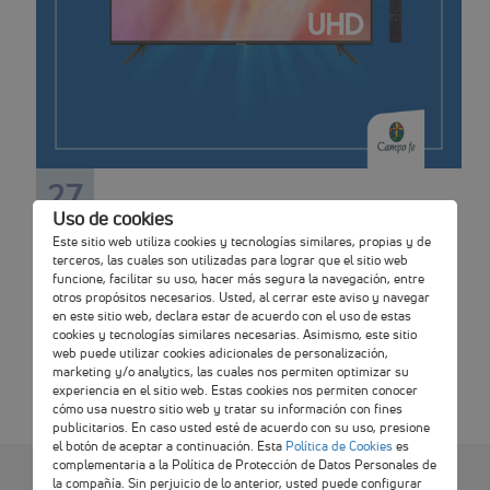
27
Uso de cookies
Ene
Este sitio web utiliza cookies y tecnologías similares, propias y de
Campo Fe Premia tu Puntualidad y
terceros, las cuales son utilizadas para lograr que el sitio web
funcione, facilitar su uso, hacer más segura la navegación, entre
Esfuerzo ¡FELICITACIONES AL
otros propósitos necesarios. Usted, al cerrar este aviso y navegar
GANADOR!
en este sitio web, declara estar de acuerdo con el uso de estas
cookies y tecnologías similares necesarias. Asimismo, este sitio
web puede utilizar cookies adicionales de personalización,
Sorteo realizado el 24 de enero del 2023
marketing y/o analytics, las cuales nos permiten optimizar su
experiencia en el sitio web. Estas cookies nos permiten conocer
cómo usa nuestro sitio web y tratar su información con fines
publicitarios. En caso usted esté de acuerdo con su uso, presione
el botón de aceptar a continuación. Esta
Política de Cookies
es
complementaria a la Política de Protección de Datos Personales de
Política de
Términos y condiciones
la compañía. Sin perjuicio de lo anterior, usted puede configurar